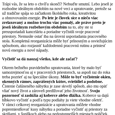
Trápi vás, že sa leto o chvíľu skončí? Nebuďte smutní. Lebo jeseň je
rozhodne ideálnym obdobím na nové veci a upratovanie, pretože sa
už tradične spája so začiatkom školského roka, kreativitou
a obnovovaním energie.
Po lete je človek síce o niečo viac
zrelaxovaný a možno trochu viac pomalý, ale práve preto je
jeseň ideálnym rozbehovým obdobím
na to, aby ste si
preusporiadali kanceláriu a poriadne vyčistili svoje pracovné
priestory. Nemusíte ostať iba na úrovni usporiadania pracovného
stola. Kompletná reorganizácia môže byť prínosným a osviežujúcim
spôsobom, ako rozjasniť každodennú pracovnú rutinu a priniesť
novú energiu a nové nápady.
Vyčistiť sa dá naozaj všetko, kde ale začať?
Okrem bežného pravidelného upratovania, ktoré by malo byť
samozrejmosťou aj v pracovných priestoroch, sa aspoň raz do roka
treba pozrieť aj na špeciálne úkony.
Môže to byť vyčistenie okien,
okenných rámov, zaprášených kútov, svietidiel a podobne.
Čistenie čalúneného nábytku je zase skvelý spôsob, ako mu opäť
vliať nový život a zároveň predlžovať jeho životnosť.
Svoju
pozornosť si zaslúžia aj koberce alebo dlážka.
Koberce sa dajú
hĺbkovo vyčistiť a podľa typu podlahy ju viete vhodne ošetriť.
V rámci celkovej reorganizácie a upratovania môžete vhodne
popremiestňovať kusy nábytku a poriadne vyčistiť aj priestory za
skriňami, v šuplíkoch alebo na nedostupnejších miestach poličiek.