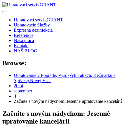
Skip
to
content
Upratovací servis GRANT
Upratovacie Služby
Expresná dezinfekcia
Referencie
Naša práca
Kontakt
NÁŠ BLOG
Browse:
Upratovanie v Poprade, Vysokých Tatrách, Kežmarku a
Spišskej Novej Vsi
0905 357 249
2024
september
4
Začnite s novým nádychom: Jesenné upratovanie kancelárií
Začnite s novým nádychom: Jesenné
upratovanie kancelárií