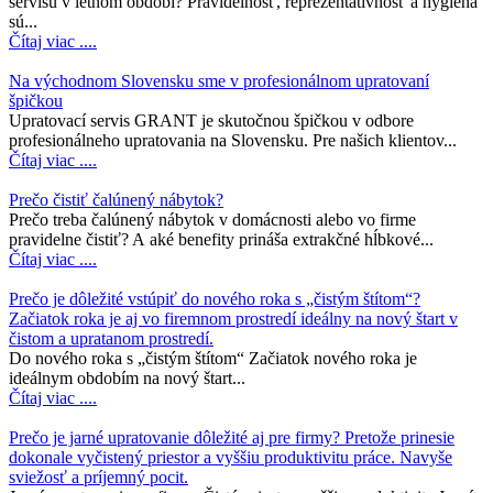
servisu v letnom období? Pravidelnosť, reprezentatívnosť a hygiena
sú...
Čítaj viac ....
Na východnom Slovensku sme v profesionálnom upratovaní
špičkou
Upratovací servis GRANT je skutočnou špičkou v odbore
profesionálneho upratovania na Slovensku. Pre našich klientov...
Čítaj viac ....
Prečo čistiť čalúnený nábytok?
Prečo treba čalúnený nábytok v domácnosti alebo vo firme
pravidelne čistiť? A aké benefity prináša extrakčné hĺbkové...
Čítaj viac ....
Prečo je dôležité vstúpiť do nového roka s „čistým štítom“?
Začiatok roka je aj vo firemnom prostredí ideálny na nový štart v
čistom a upratanom prostredí.
Do nového roka s „čistým štítom“ Začiatok nového roka je
ideálnym obdobím na nový štart...
Čítaj viac ....
Prečo je jarné upratovanie dôležité aj pre firmy? Pretože prinesie
dokonale vyčistený priestor a vyššiu produktivitu práce. Navyše
sviežosť a príjemný pocit.