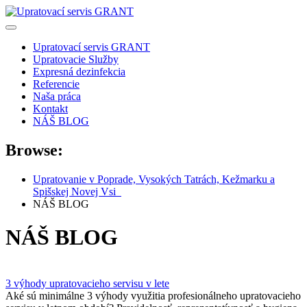
Skip
to
content
Upratovací servis GRANT
Upratovacie Služby
Expresná dezinfekcia
Referencie
Naša práca
Kontakt
NÁŠ BLOG
Browse:
Upratovanie v Poprade, Vysokých Tatrách, Kežmarku a
Spišskej Novej Vsi
0905 357 249
NÁŠ BLOG
NÁŠ BLOG
3 výhody upratovacieho servisu v lete
Aké sú minimálne 3 výhody využitia profesionálneho upratovacieho