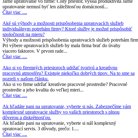
Jarné upratovanie vo firme: Čistý priestor, vyššia produktivita Jarné
upratovanie nemusí byť len záležitosťou domácností...
Čítaj viac ....
Aké sú výhody a možnosti prispôsobenia upratovacích služieb
individuálnym potrebám firmy? Ktoré služby je možné prispôsobiť
spoločnosti na mieru?
Výhody a možnosti prispôsobenia upratovacích služieb potrebám fir
Pri výbere upratovacích služieb by mala firma brať do úvahy
viacero faktorov. V prvom rade...
Čítaj viac ....
Ako si vo firemných priestoroch udržať tvorivú a kreatívnu
pracovnú atmosféru? Existuje niekoľko dobrých tipov. Na to sme sa
pozreli v našom článku.
Ako si vo firme udržať kreatívne pracovné prostredie? Pracovné
prostredie a jeho kvalita do veľkej mieri...
Čítaj viac ....
Ak hľadáte pani na upratovanie, vyberte si nás. Zabezpečíme vám
komplexné upratovacie služby vo vašich priestoroch s plnou
dôverou a diskrétnosťou.
Ak hľadáte pani na upratovanie, vyberte si náš komplexný
upratovací servis. 3 dôvody, prečo: 1....
Čítaj viac ....