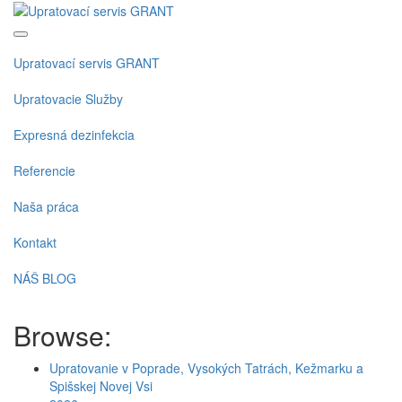
Skip
to
content
Upratovací servis GRANT
Upratovacie Služby
Expresná dezinfekcia
Referencie
Naša práca
Kontakt
NÁŠ BLOG
Browse:
Upratovanie v Poprade, Vysokých Tatrách, Kežmarku a
Spišskej Novej Vsi
0905 357 249