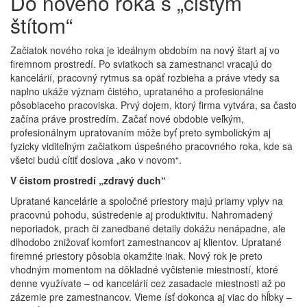
Do nového roka s „čistým
štítom“
Začiatok nového roka je ideálnym obdobím na nový štart aj vo
firemnom prostredí. Po sviatkoch sa zamestnanci vracajú do
kancelárií, pracovný rytmus sa opäť rozbieha a práve vtedy sa
naplno ukáže význam čistého, uprataného a profesionálne
pôsobiaceho pracoviska. Prvý dojem, ktorý firma vytvára, sa často
začína práve prostredím. Začať nové obdobie veľkým,
profesionálnym upratovaním môže byť preto symbolickým aj
fyzicky viditeľným začiatkom úspešného pracovného roka, kde sa
všetci budú cítiť doslova „ako v novom“.
V čistom prostredí „zdravý duch“
Upratané kancelárie a spoločné priestory majú priamy vplyv na
pracovnú pohodu, sústredenie aj produktivitu. Nahromadený
neporiadok, prach či zanedbané detaily dokážu nenápadne, ale
dlhodobo znižovať komfort zamestnancov aj klientov. Upratané
firemné priestory pôsobia okamžite inak. Nový rok je preto
vhodným momentom na dôkladné vyčistenie miestností, ktoré
denne využívate – od kancelárií cez zasadacie miestnosti až po
zázemie pre zamestnancov. Vieme ísť dokonca aj viac do hĺbky –