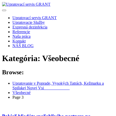
Skip
to
content
Upratovací servis GRANT
Upratovacie Služby
Expresná dezinfekcia
Referencie
Naša práca
Kontakt
NÁŠ BLOG
Kategória:
Všeobecné
Browse:
Upratovanie v Poprade, Vysokých Tatrách, Kežmarku a
Spišskej Novej Vsi
0905 357 249
Všeobecné
Page 3