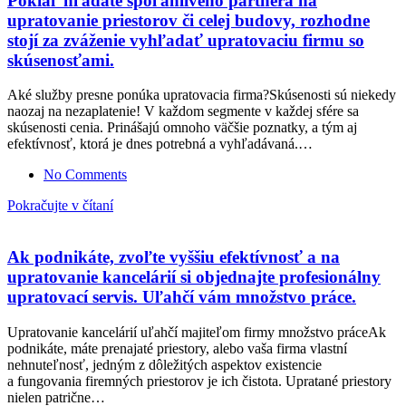
Pokiaľ hľadáte spoľahlivého partnera na
upratovanie priestorov či celej budovy, rozhodne
stojí za zváženie vyhľadať upratovaciu firmu so
skúsenosťami.
Aké služby presne ponúka upratovacia firma?Skúsenosti sú niekedy
naozaj na nezaplatenie! V každom segmente v každej sfére sa
skúsenosti cenia. Prinášajú omnoho väčšie poznatky, a tým aj
efektívnosť, ktorá je dnes potrebná a vyhľadávaná.…
No Comments
Pokračujte v čítaní
Ak podnikáte, zvoľte vyššiu efektívnosť a na
upratovanie kancelárií si objednajte profesionálny
upratovací servis. Uľahčí vám množstvo práce.
Upratovanie kancelárií uľahčí majiteľom firmy množstvo práceAk
podnikáte, máte prenajaté priestory, alebo vaša firma vlastní
nehnuteľnosť, jedným z dôležitých aspektov existencie
a fungovania firemných priestorov je ich čistota. Upratané priestory
nielen patrične…