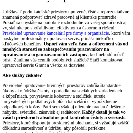
Udržiavať podnikateľské priestory upravené, čisté a reprezentatívne
znamená podporovať zdravé pracovné aj klientske prostredie.
Pokiaľ sa chystáte na podobné rozhodnutie vo vašej spoločnosti aj
vy, siahnite po spoľahlivom, efektívnom a úspornom riešení.
Pravidelné upratovanie kancelárií pre firmy a organizácie
, ktoré vám
poskytne profesionálny upratovací servis, prináša niekoľko
kľúčových benefitov.
Usporí vám veľa času a odbremení vás od
mnohých starostí so zabezpečovaním pracovníkov na
upratovanie a organizovaním ich zástupov
, keď nebudú môcť
prísť. Zaujíma vás cenník podobných služieb? Stačí kontaktovať
upratovací servis Grant a všetko sa dozviete.
Aké služby získate?
Pravidelné upratovanie firemných priestorov zahŕňa štandardné
úkony ako údržba čistoty a poriadku na sociálnych zariadeniach
a kúpeľniach, povysávanie kobercov a stoličiek, utretie
umývateľných podlahových plôch kancelárií či vyprázdnenie
odpadkových košov. Patrí sem však aj utieranie prachu či leštenie
nábytku, svietidiel, zásuviek aj radiátorov.
Každý detail je tak vo
vašich priestoroch absolútne pod kontrolou čistoty a sviežosti.
Priestory, ktoré disponujú presklenými plochami, si vyžadujú zvlášť
dôkladnú starostlivosť a údržbu, aby pôsobili perfektne