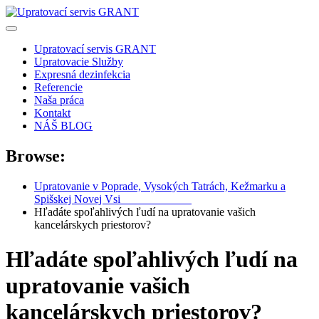
Skip
to
content
Upratovací servis GRANT
Upratovacie Služby
Expresná dezinfekcia
Referencie
Naša práca
Kontakt
NÁŠ BLOG
Browse:
Upratovanie v Poprade, Vysokých Tatrách, Kežmarku a
Spišskej Novej Vsi
0905 357 249
Hľadáte spoľahlivých ľudí na upratovanie vašich
kancelárskych priestorov?
Hľadáte spoľahlivých ľudí na
upratovanie vašich
kancelárskych priestorov?