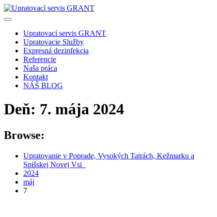
Skip
to
content
Upratovací servis GRANT
Upratovacie Služby
Expresná dezinfekcia
Referencie
Naša práca
Kontakt
NÁŠ BLOG
Deň:
7. mája 2024
Browse:
Upratovanie v Poprade, Vysokých Tatrách, Kežmarku a
Spišskej Novej Vsi
0905 357 249
2024
máj
7